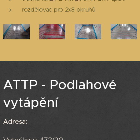
rozdělovač pro 2x8 okruhů
ATTP - Podlahové
vytápění
Adresa:
Votočkova 473/20