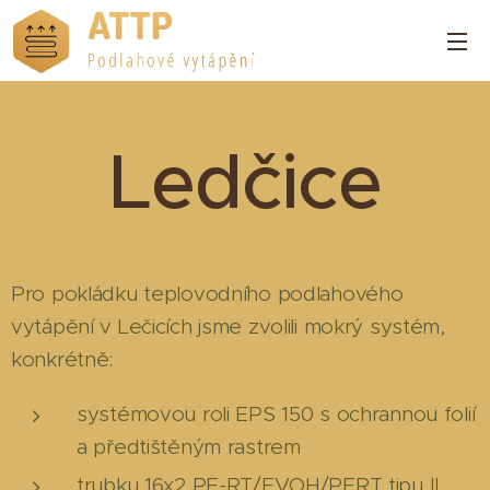
Ledčice
Pro pokládku teplovodního podlahového
vytápění v Lečicích jsme zvolili mokrý systém,
konkrétně:
systémovou roli EPS 150 s ochrannou folií
a předtištěným rastrem
trubku 16x2 PE-RT/EVOH/PERT tipu II