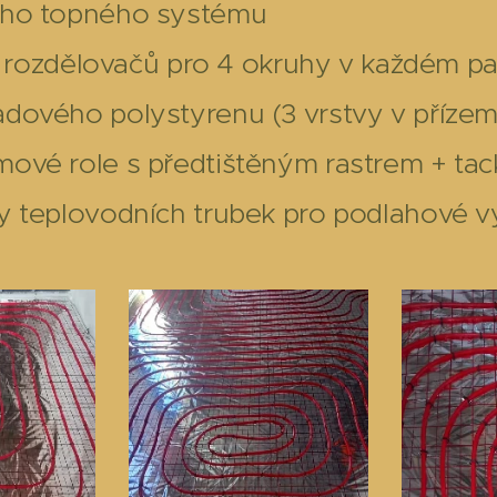
ího topného systému
í a rozdělovačů pro 4 okruhy v každém pa
dového polystyrenu (3 vrstvy v přízemí 
ové role s předtištěným rastrem + tac
y teplovodních trubek pro podlahové v