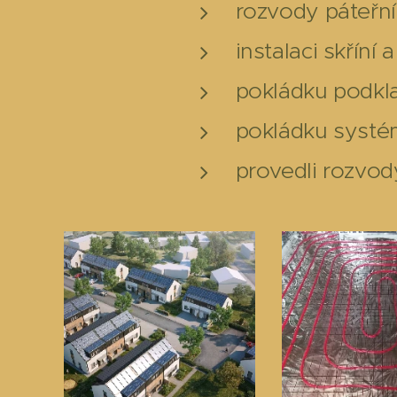
rozvody páteřn
instalaci skřín
pokládku podkla
pokládku systém
provedli rozvod