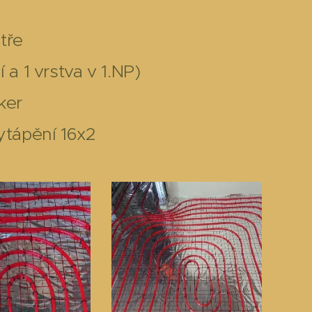
tře
a 1 vrstva v 1.NP)
ker
ytápění 16x2