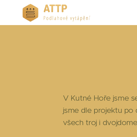
V Kutné Hoře jsme se 
jsme dle projektu po 
všech troj i dvojdome